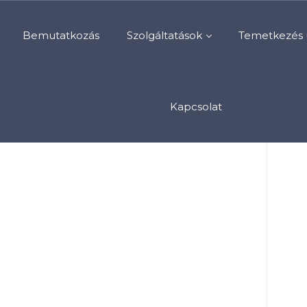
Bemutatkozás
Szolgáltatások
Temetkezés 
Kapcsolat