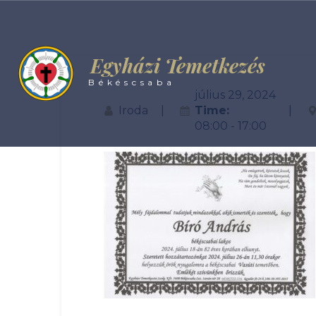
Egyházi Temetkezés
Békéscsaba
július 29, 2024
Iroda
Time:
08:00 - 17:00