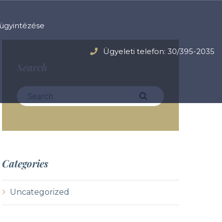
ügyintézése
Ügyeleti telefon: 30/395-2035
Search
S
e
a
r
c
h
Categories
f
o
r
Uncategorized
: