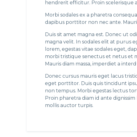
hendrerit efficitur. Proin scelerisque 
Morbi sodales ex a pharetra consequ
dapibus porttitor non nec ante. Mauris 
Duis sit amet magna est. Donec ut odio s
magna velit. In sodales elit at purus 
lorem, egestas vitae sodales eget, da
morbi tristique senectus et netus et 
Mauris diam massa, imperdiet a interd
Donec cursus mauris eget lacus tristi
eget porttitor. Duis quis tincidunt i
non tempus. Morbi egestas lectus torto
Proin pharetra diam id ante dignissim 
mollis auctor turpis.