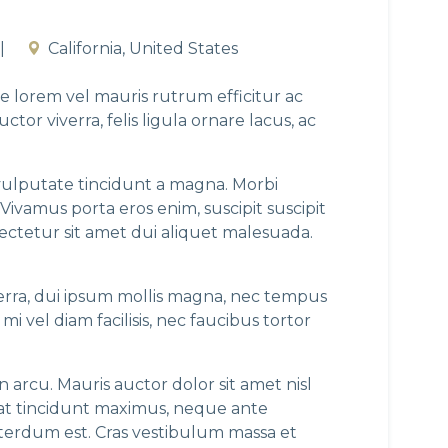
California
,
United States
e lorem vel mauris rutrum efficitur ac
or viverra, felis ligula ornare lacus, ac
 vulputate tincidunt a magna. Morbi
 Vivamus porta eros enim, suscipit suscipit
ectetur sit amet dui aliquet malesuada.
iverra, dui ipsum mollis magna, nec tempus
i vel diam facilisis, nec faucibus tortor
in arcu. Mauris auctor dolor sit amet nisl
it at tincidunt maximus, neque ante
 interdum est. Cras vestibulum massa et