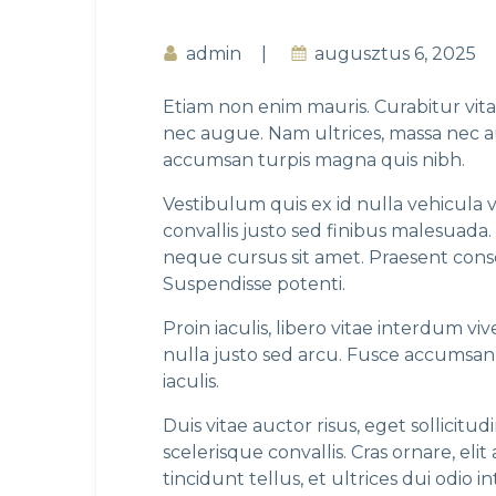
admin
augusztus 6, 2025
Etiam non enim mauris. Curabitur vita
nec augue. Nam ultrices, massa nec auct
accumsan turpis magna quis nibh.
Vestibulum quis ex id nulla vehicula
convallis justo sed finibus malesuada.
neque cursus sit amet. Praesent cons
Suspendisse potenti.
Proin iaculis, libero vitae interdum v
nulla justo sed arcu. Fusce accumsan m
iaculis.
Duis vitae auctor risus, eget sollicitud
scelerisque convallis. Cras ornare, el
tincidunt tellus, et ultrices dui odio