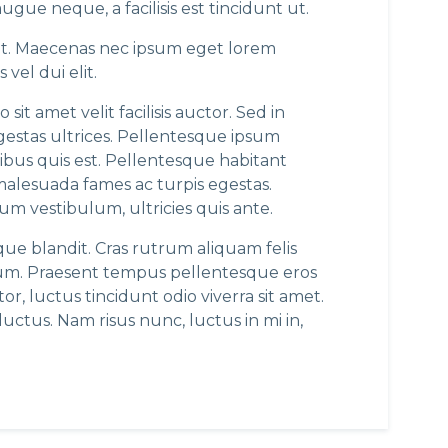
augue neque, a facilisis est tincidunt ut.
at. Maecenas nec ipsum eget lorem
vel dui elit.
it amet velit facilisis auctor. Sed in
egestas ultrices. Pellentesque ipsum
pibus quis est. Pellentesque habitant
malesuada fames ac turpis egestas.
um vestibulum, ultricies quis ante.
que blandit. Cras rutrum aliquam felis
psum. Praesent tempus pellentesque eros
r, luctus tincidunt odio viverra sit amet.
luctus. Nam risus nunc, luctus in mi in,