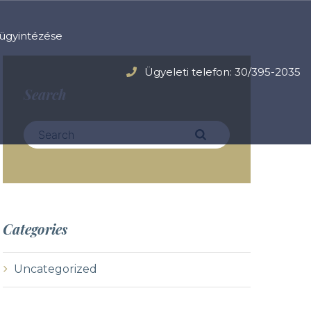
ügyintézése
Ügyeleti telefon: 30/395-2035
Search
S
e
a
r
c
h
Categories
f
o
r
Uncategorized
: